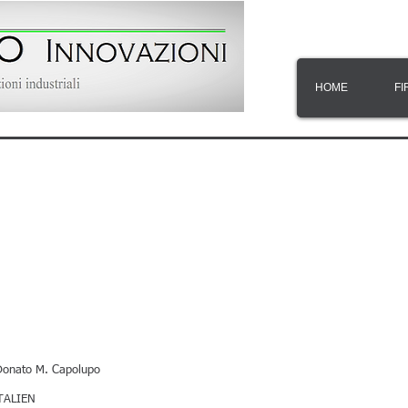
HOME
FI
 Donato M. Capolupo
ITALIEN