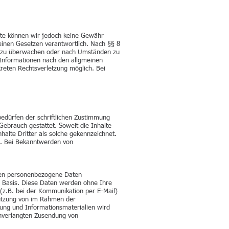
halte können wir jedoch keine Gewähr
einen Gesetzen verantwortlich. Nach §§ 8
nen zu überwachen oder nach Umständen zu
n Informationen nach den allgmeinen
kreten Rechtsverletzung möglich. Bei
bedürfen der schriftlichen Zustimmung
Gebrauch gestattet. Soweit die Inhalte
halte Dritter als solche gekennzeichnet.
s. Bei Bekanntwerden von
iten personenbezogene Daten
er Basis. Diese Daten werden ohne Ihre
(z.B. bei der Kommunikation per E-Mail)
 Nutzung von im Rahmen der
bung und Informationsmaterialien wird
 unverlangten Zusendung von