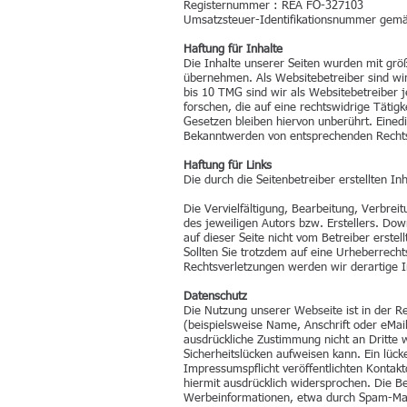
Registernummer : REA FO-327103
Umsatzsteuer-Identifikationsnummer gemä
Haftung für Inhalte
Die Inhalte unserer Seiten wurden mit größt
übernehmen. Als Websitebetreiber sind wir
bis 10 TMG sind wir als Websitebetreiber 
forschen, die auf eine rechtswidrige Täti
Gesetzen bleiben hiervon unberührt. Einedi
Bekanntwerden von entsprechenden Rechts
Haftung für Links
Die durch die Seitenbetreiber erstellten I
Die Vervielfältigung, Bearbeitung, Verbre
des jeweiligen Autors bzw. Erstellers. Dow
auf dieser Seite nicht vom Betreiber erste
Sollten Sie trotzdem auf eine Urheberrec
Rechtsverletzungen werden wir derartige 
Datenschutz
Die Nutzung unserer Webseite ist in der 
(beispielsweise Name, Anschrift oder eMail
ausdrückliche Zustimmung nicht an Dritte 
Sicherheitslücken aufweisen kann. Ein lück
Impressumspflicht veröffentlichten Kontak
hiermit ausdrücklich widersprochen. Die Be
Werbeinformationen, etwa durch Spam-Mail