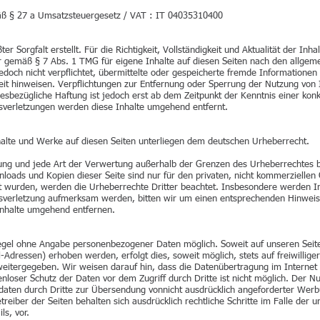
ß § 27 a Umsatzsteuergesetz / VAT : IT 04035310400
er Sorgfalt erstellt. Für die Richtigkeit, Vollständigkeit und Aktualität der In
 gemäß § 7 Abs. 1 TMG für eigene Inhalte auf diesen Seiten nach den allgem
jedoch nicht verpflichtet, übermittelte oder gespeicherte fremde Informatio
gkeit hinweisen. Verpflichtungen zur Entfernung oder Sperrung der Nutzung vo
esbezügliche Haftung ist jedoch erst ab dem Zeitpunkt der Kenntnis einer kon
verletzungen werden diese Inhalte umgehend entfernt.
nhalte und Werke auf diesen Seiten unterliegen dem deutschen Urheberrecht.
itung und jede Art der Verwertung außerhalb der Grenzen des Urheberrechtes 
nloads und Kopien dieser Seite sind nur für den privaten, nicht kommerziellen 
llt wurden, werden die Urheberrechte Dritter beachtet. Insbesondere werden In
htsverletzung aufmerksam werden, bitten wir um einen entsprechenden Hinwei
Inhalte umgehend entfernen.
Regel ohne Angabe personenbezogener Daten möglich. Soweit auf unseren Se
-Adressen) erhoben werden, erfolgt dies, soweit möglich, stets auf freiwillig
weitergegeben. Wir weisen darauf hin, dass die Datenübertragung im Internet 
enloser Schutz der Daten vor dem Zugriff durch Dritte ist nicht möglich. Der
tdaten durch Dritte zur Übersendung vonnicht ausdrücklich angeforderter Wer
treiber der Seiten behalten sich ausdrücklich rechtliche Schritte im Falle der
s, vor.